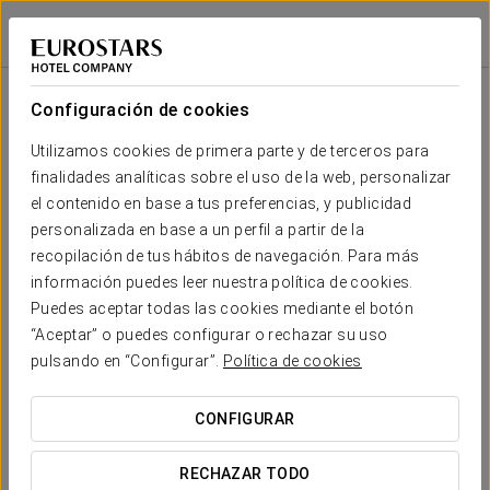
Eurostars Centrale Palace
PALERMO
Iniciar sesión e
Sala
Forma
Escuela
Banquete
Cocktail
Imperial
Teatro
Cabaret
U
Configuración de cookies
Dei Grifoni
2
80 m
Tu evento en
Utilizamos cookies de primera parte y de terceros para
50
99
-
24
24
30
x m
finalidades analíticas sobre el uso de la web, personalizar
altura
el contenido en base a tus preferencias, y publicidad
Hermes
personalizada en base a un perfil a partir de la
2
60 m
30
50
-
15
15
18
recopilación de tus hábitos de navegación. Para más
x m
SOLICITAR PRESUPUESTO
información puedes leer nuestra política de cookies.
altura
Puedes aceptar todas las cookies mediante el botón
Gigli
“Aceptar” o puedes configurar o rechazar su uso
2
60 m
30
60
-
15
15
12
pulsando en “Configurar”.
Política de cookies
x m
altura
CONFIGURAR
Villena
2
30 m
-
-
20
-
8
-
x m
RECHAZAR TODO