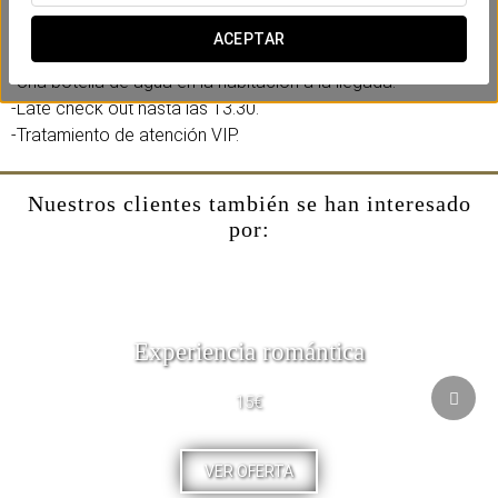
Incluye:
-Acceso al gimnasio.
ACEPTAR
-Bebida de bienvenida de bebidas no alcohólicas.
-Una botella de agua en la habitación a la llegada.
-Late check out hasta las 13.30.
-Tratamiento de atención VIP.
Nuestros clientes también se han interesado
por:
Experiencia romántica
15€
VER OFERTA