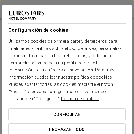
Eurostars Centrale Palace
PALERMO
Iniciar sesión e
Experiencia Business
Configuración de cookies
Utilizamos cookies de primera parte y de terceros para
finalidades analíticas sobre el uso de la web, personalizar
el contenido en base a tus preferencias, y publicidad
personalizada en base a un perfil a partir de la
recopilación de tus hábitos de navegación. Para más
información puedes leer nuestra política de cookies.
Puedes aceptar todas las cookies mediante el botón
10€
“Aceptar” o puedes configurar o rechazar su uso
Experiencia business
pulsando en “Configurar”.
Política de cookies
Porque hasta los más trabajadores se merecen un descanso
CONFIGURAR
¡Disfruta ahora de tu business experience!
RECHAZAR TODO