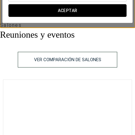
altura
ACEPTAR
1+2
2
60 m
40
-
40
-
-
-
x m
Salones
altura
Reuniones y eventos
VER COMPARACIÓN DE SALONES