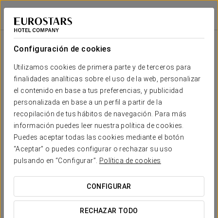
Eurostars Central
MADRID
Iniciar sesión e
Sala
Forma
Escuela
Banquete
Cocktail
Imperial
Teatro
Cabaret
U
Configuración de cookies
1
2
30 m
Tu evento en
Utilizamos cookies de primera parte y de terceros para
20
50
24
10
-
30
x m
finalidades analíticas sobre el uso de la web, personalizar
altura
el contenido en base a tus preferencias, y publicidad
2
personalizada en base a un perfil a partir de la
2
30 m
20
50
24
10
-
30
recopilación de tus hábitos de navegación. Para más
x m
SOLICITAR PRESUPUESTO
información puedes leer nuestra política de cookies.
altura
Puedes aceptar todas las cookies mediante el botón
3
“Aceptar” o puedes configurar o rechazar su uso
2
65 m
50
-
46
33
-
33
pulsando en “Configurar”.
Política de cookies
x m
altura
CONFIGURAR
4
2
67 m
50
-
60
39
-
48
x m
RECHAZAR TODO