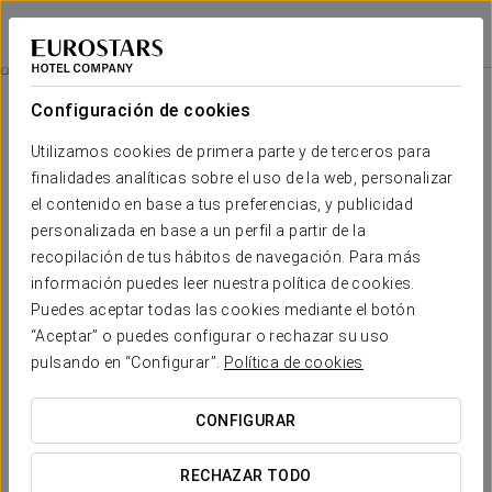
Eurostars Central
MADRID
Iniciar sesión e
Habitaciones
Configuración de cookies
Habitaciones
El confort y descanso que necesitas
Utilizamos cookies de primera parte y de terceros para
finalidades analíticas sobre el uso de la web, personalizar
el contenido en base a tus preferencias, y publicidad
El
Hotel Eurostars Central
tiene 135 habitaciones de diseño,
con abundante luz natural y baño con todos los acabados. Se
personalizada en base a un perfil a partir de la
trata de habitaciones individuales, dobles y triples, con suelo
recopilación de tus hábitos de navegación. Para más
parqué y un cuidado diseño vanguardista. Las habitaciones
información puedes leer nuestra política de cookies.
tienen TV LCD satélite, escritorio, conexión wifi, ducha,
secador y espejo de aumento, entre otros detalles.
Puedes aceptar todas las cookies mediante el botón
“Aceptar” o puedes configurar o rechazar su uso
pulsando en “Configurar”.
Política de cookies
SERVICIOS DESTACADOS
CONFIGURAR
Habitaciones
RECHAZAR TODO