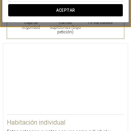
ACEPTAR
Caja de
Camas
TV vía satélite
seguridad
supletorias (bajo
petición)
18
Habitación individual