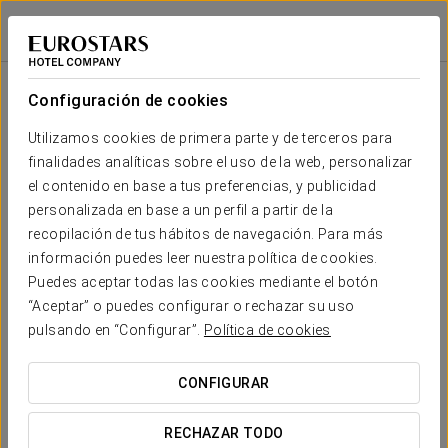
Eurostars Berlin
BERLÍN
Iniciar sesión e
Sala
Forma
Escuela
Banquete
Cocktail
Imperial
Teatro
Cabaret
U
Configuración de cookies
Berlin
2
75 m
Tu evento en
Utilizamos cookies de primera parte y de terceros para
50
60
30
22
24
74
x m
finalidades analíticas sobre el uso de la web, personalizar
altura
el contenido en base a tus preferencias, y publicidad
Barcelona
personalizada en base a un perfil a partir de la
2
130 m
70
80
60
45
16
122
recopilación de tus hábitos de navegación. Para más
x m
SOLICITAR PRESUPUESTO
información puedes leer nuestra política de cookies.
altura
Puedes aceptar todas las cookies mediante el botón
Franziskaner
“Aceptar” o puedes configurar o rechazar su uso
2
250 m
140
200
120
70
28
210
pulsando en “Configurar”.
Política de cookies
x m
altura
CONFIGURAR
Madrid
2
110 m
60
65
48
35
16
110
x m
RECHAZAR TODO