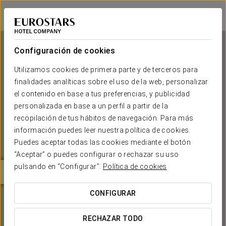
Eurostars Berlin
BERLÍN
Iniciar sesión e
Configuración de cookies
Utilizamos cookies de primera parte y de terceros para
finalidades analíticas sobre el uso de la web, personalizar
Eurostars Berlin
el contenido en base a tus preferencias, y publicidad
personalizada en base a un perfil a partir de la
BERLÍN
recopilación de tus hábitos de navegación. Para más
información puedes leer nuestra política de cookies.
Puedes aceptar todas las cookies mediante el botón
“Aceptar” o puedes configurar o rechazar su uso
pulsando en “Configurar”.
Política de cookies
CONFIGURAR
¿CUÁNDO QUIERES IR?


RECHAZAR TODO