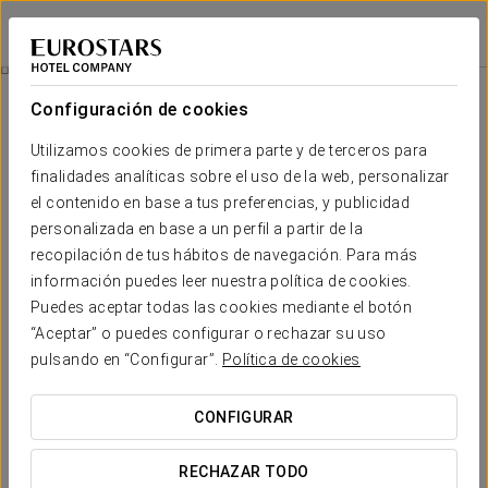
Eurostars Atlántida
SANTA CRUZ DE TENERIFE
Iniciar sesión e
Experiencia Confort
Configuración de cookies
Utilizamos cookies de primera parte y de terceros para
finalidades analíticas sobre el uso de la web, personalizar
el contenido en base a tus preferencias, y publicidad
personalizada en base a un perfil a partir de la
recopilación de tus hábitos de navegación. Para más
información puedes leer nuestra política de cookies.
Puedes aceptar todas las cookies mediante el botón
35€
“Aceptar” o puedes configurar o rechazar su uso
Experiencia Confort
pulsando en “Configurar”.
Política de cookies
Horarios flexibles, todo pensado para adaptarse a tu
CONFIGURAR
agenda.
RECHAZAR TODO