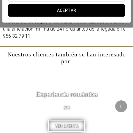
De lunes a sábado (Horario L-V: 12h-14h-16h S: 12h). Precio:
18 €/pax.
ACEPTAR
Importante: Se requiere consultar disponibilidad horaria con
una antelación mínima de 24 horas antes de la llegada en el
956 32 79 11.
Nuestros clientes también se han interesado
por:
Experiencia romántica
25€
VER OFERTA