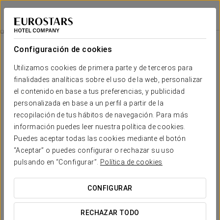
Eurostars Asta Regia
CÁDIZ - JEREZ DE LA FRONTERA
Iniciar sesión e
Visita A Bodega Fundador
Configuración de cookies
Utilizamos cookies de primera parte y de terceros para
finalidades analíticas sobre el uso de la web, personalizar
el contenido en base a tus preferencias, y publicidad
personalizada en base a un perfil a partir de la
recopilación de tus hábitos de navegación. Para más
información puedes leer nuestra política de cookies.
Puedes aceptar todas las cookies mediante el botón
18 €/pax
“Aceptar” o puedes configurar o rechazar su uso
Visita a Bodega Fundador
pulsando en “Configurar”.
Política de cookies
Visita guiada a una de las bodegas más impresionantes de
CONFIGURAR
Jerez, que te transportará en el tiempo al siglo XIX. La visita
dura 1h 30 min. e incluye una cata de sus mejores vinos.
RECHAZAR TODO