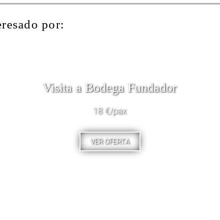
eresado por:
Visita a Bodega Fundador
18 €/pax
VER OFERTA