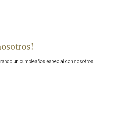
Español
Iniciar sesión en Star Tra
nosotros!
brando un cumpleaños especial con nosotros.