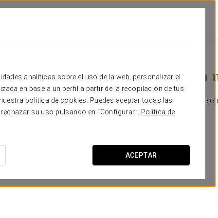
stars Asta Regia
Promociones
¡celebra Con Nosotros!
25€
¡Celebra con 
idades analíticas sobre el uso de la web, personalizar el
zada en base a un perfil a partir de la recopilación de tus
Sorprende a tu pareja cele
uestra política de cookies. Puedes aceptar todas las
 rechazar su uso pulsando en “Configurar”.
Política de
Incluye:
-Una tarta para dos.
-Una botella de cava.
ACEPTAR