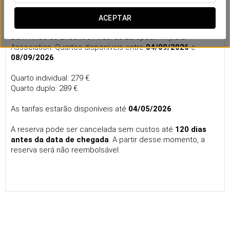
Annual Meeting of the European Thyroid
Association
ACEPTAR
Bem-vindo ao Encontro Anual da European Thyroid
Association. Quartos disponíveis entre
04/09/2026
e
08/09/2026
.
Quarto individual: 279 €.
Quarto duplo: 289 €.
As tarifas estarão disponíveis até
04/05/2026
.
A reserva pode ser cancelada sem custos até
120 dias
antes da data de chegada
. A partir desse momento, a
reserva será não reembolsável.