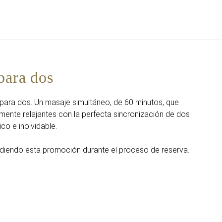
Español
Iniciar sesión en Star Tra
para dos
 para dos. Un masaje simultáneo, de 60 minutos, que
ente relajantes con la perfecta sincronización de dos
co e inolvidable.
adiendo esta promoción durante el proceso de reserva.