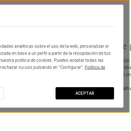
omociones
Masaje Doble Para Dos
248 €
Masaje doble 
idades analíticas sobre el uso de la web, personalizar el
zada en base a un perfil a partir de la recopilación de tus
Disfruta de una experiencia
uestra política de cookies. Puedes aceptar todas las
combina técnicas profundam
 rechazar su uso pulsando en “Configurar”.
Política de
terapeutas. Un momento úni
Personaliza tu estancia añ
ACEPTAR