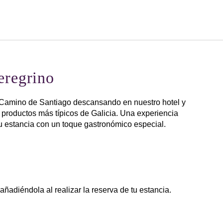
Español
Iniciar sesión en Star Tra
eregrino
l Camino de Santiago descansando en nuestro hotel y
productos más típicos de Galicia. Una experiencia
 estancia con un toque gastronómico especial.
añadiéndola al realizar la reserva de tu estancia.