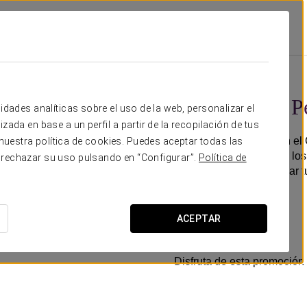
s
Experiencia Peregrino
25 €
Experiencia P
idades analíticas sobre el uso de la web, personalizar el
zada en base a un perfil a partir de la recopilación de tus
Disfruta de tu parada en e
uestra política de cookies. Puedes aceptar todas las
saboreando algunos de los 
 rechazar su uso pulsando en “Configurar”.
Política de
pensada para acompañar tu
Incluye:
- Botella de Albariño
ACEPTAR
- Tarta de Santiago
Disfruta de esta promoción 