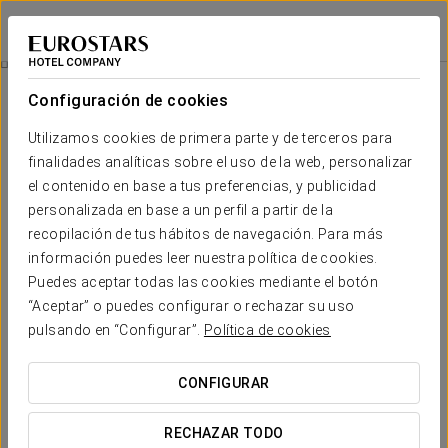
Dorma Vigo
VIGO
Iniciar sesión e
Promociones
Configuración de cookies
Promociones
Utilizamos cookies de primera parte y de terceros para
finalidades analíticas sobre el uso de la web, personalizar
el contenido en base a tus preferencias, y publicidad
personalizada en base a un perfil a partir de la
recopilación de tus hábitos de navegación. Para más
Experiencia Peregrino
información puedes leer nuestra política de cookies.
Puedes aceptar todas las cookies mediante el botón
25 €
“Aceptar” o puedes configurar o rechazar su uso
pulsando en “Configurar”.
Política de cookies
VER OFERTA
CONFIGURAR
RECHAZAR TODO