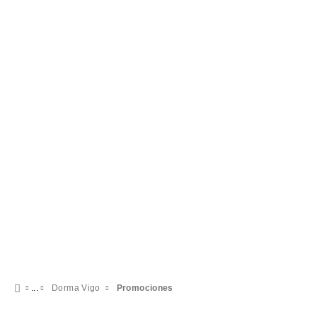
Experiencia romántica
27 €
VER OFERTA
Dorma Vigo
Promociones