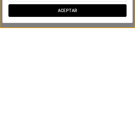
ACEPTAR
Experiencia Mar
25 €
VER OFERTA