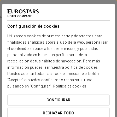
Dorma Ramblas Boquería
BARCELONA
Iniciar sesión e
Experiencia Romántica
Configuración de cookies
Utilizamos cookies de primera parte y de terceros para
finalidades analíticas sobre el uso de la web, personalizar
el contenido en base a tus preferencias, y publicidad
personalizada en base a un perfil a partir de la
recopilación de tus hábitos de navegación. Para más
información puedes leer nuestra política de cookies.
Puedes aceptar todas las cookies mediante el botón
“Aceptar” o puedes configurar o rechazar su uso
20 €
Experiencia romántica
pulsando en “Configurar”.
Política de cookies
Siempre hay un motivo para celebrar una velada romántica
CONFIGURAR
con esa persona tan especial. Tú pones la razón y nosotros
el plan, sólo tenéis que dejaros llevar y disfrutar.
RECHAZAR TODO