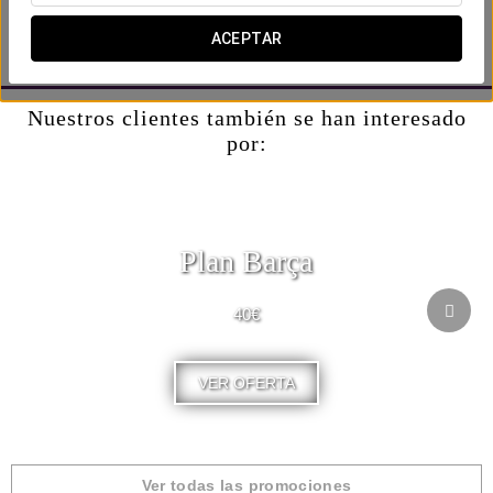
Incluye:
-Botella de cava en la habitación.
ACEPTAR
-Caja bombones.
Nuestros clientes también se han interesado
por:
Plan Barça
40€
VER OFERTA
Ver todas las promociones