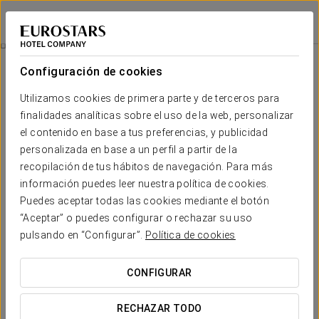
Dorma Ramblas Boquería
BARCELONA
Iniciar sesión e
City Tour
Configuración de cookies
Utilizamos cookies de primera parte y de terceros para
finalidades analíticas sobre el uso de la web, personalizar
el contenido en base a tus preferencias, y publicidad
personalizada en base a un perfil a partir de la
recopilación de tus hábitos de navegación. Para más
información puedes leer nuestra política de cookies.
Puedes aceptar todas las cookies mediante el botón
“Aceptar” o puedes configurar o rechazar su uso
33 €
City tour
pulsando en “Configurar”.
Política de cookies
Barcelona City Tour es un servicio oficial de bus turístico
CONFIGURAR
(hop on - hop off) que te descubre la ciudad desde una
nueva perspectiva.
RECHAZAR TODO