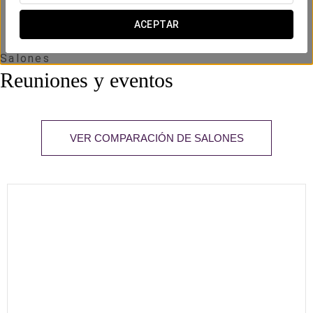
85 m
x m
ACEPTAR
altura
Ambroz
Salones
2
72 m
50
70
30
30
30
-
Reuniones y eventos
x m
altura
VER COMPARACIÓN DE SALONES