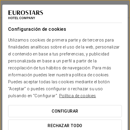
Dorma Alfonso VIII
CÁCERES - PLASENCIA
Iniciar sesión e
Sala
Forma
Cocktail
Escuela
Cabaret
Imperial
Teatro
Banquete
U
Configuración de cookies
Guadiana
2
260 m
Tu evento en
Utilizamos cookies de primera parte y de terceros para
220
260
60
80
60
-
x m
finalidades analíticas sobre el uso de la web, personalizar
altura
el contenido en base a tus preferencias, y publicidad
Río Jerte
personalizada en base a un perfil a partir de la
2
300 m
350
350
100
80
60
-
recopilación de tus hábitos de navegación. Para más
x m
SOLICITAR PRESUPUESTO
información puedes leer nuestra política de cookies.
altura
Puedes aceptar todas las cookies mediante el botón
Tajo
“Aceptar” o puedes configurar o rechazar su uso
2
390 m
370
420
150
120
80
-
pulsando en “Configurar”.
Política de cookies
x m
altura
CONFIGURAR
Mirador
Santa
Bárbara
RECHAZAR TODO
65
75
40
55
40
-
2