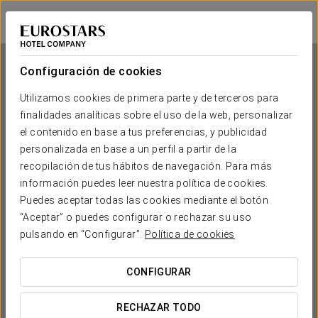
Dorma Alfonso VIII
CÁCERES - PLASENCIA
Iniciar sesión e
Configuración de cookies
Utilizamos cookies de primera parte y de terceros para
finalidades analíticas sobre el uso de la web, personalizar
Dorma Alfonso VIII
el contenido en base a tus preferencias, y publicidad
personalizada en base a un perfil a partir de la
CÁCERES - PLASENCIA
recopilación de tus hábitos de navegación. Para más
información puedes leer nuestra política de cookies.
Puedes aceptar todas las cookies mediante el botón
“Aceptar” o puedes configurar o rechazar su uso
pulsando en “Configurar”.
Política de cookies
CONFIGURAR
¿CUÁNDO QUIERES IR?


RECHAZAR TODO