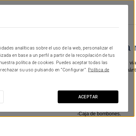
isol La Selva
Promociones
Experiencia Romántica
18 €
Experiencia 
idades analíticas sobre el uso de la web, personalizar el
zada en base a un perfil a partir de la recopilación de tus
Si estáis preparando un via
uestra política de cookies. Puedes aceptar todas las
nuestra experiencia románti
 rechazar su uso pulsando en “Configurar”.
Política de
sea inolvidable.
Incluye:
ACEPTAR
-Una botella de cava.
-Cesta de frutas.
-Caja de bombones.