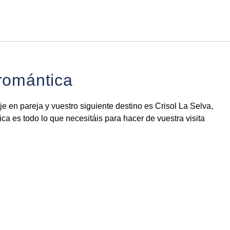
Español
Iniciar sesión en Star Tra
romántica
je en pareja y vuestro siguiente destino es Crisol La Selva,
ca es todo lo que necesitáis para hacer de vuestra visita