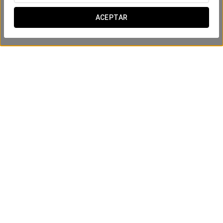
ACEPTAR
Experiencia romántica
20 €
VER OFERTA