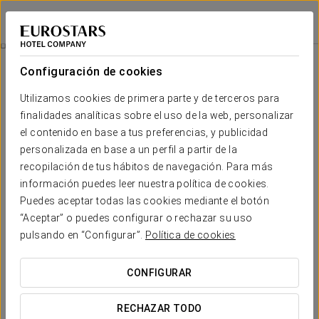
Crisol Guadalupe
GRANADA
Iniciar sesión e
Promociones
Configuración de cookies
Promociones
Utilizamos cookies de primera parte y de terceros para
finalidades analíticas sobre el uso de la web, personalizar
el contenido en base a tus preferencias, y publicidad
personalizada en base a un perfil a partir de la
recopilación de tus hábitos de navegación. Para más
información puedes leer nuestra política de cookies.
Espectáculo flamenco
Puedes aceptar todas las cookies mediante el botón
“Aceptar” o puedes configurar o rechazar su uso
pulsando en “Configurar”.
Política de cookies
VER OFERTA
CONFIGURAR
RECHAZAR TODO