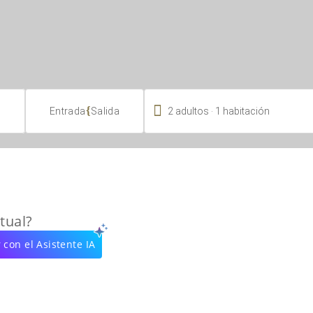

.
{
2
adultos
1
habitación
Entrada
Salida
tual?
 con el Asistente IA