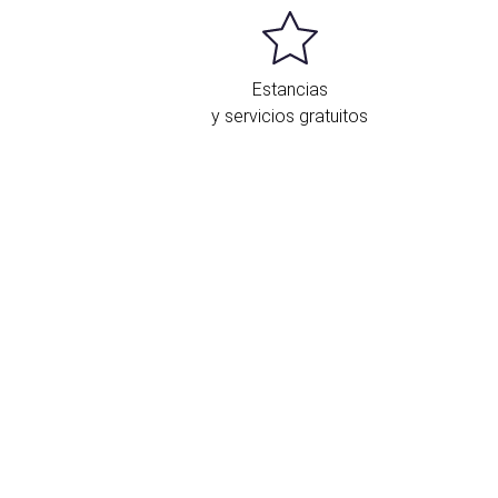
Estancias
y servicios gratuitos
Ubicación y contacto
l Crisol Guadalupe se encuentra en el
aseo de la Sabica, a escasos 100 metros
e la entrada al complejo de la Alhambra y
l Generalife. El alojamiento se ubica a
enos de 20 minutos a pie del centro