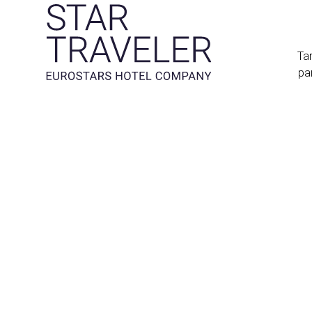
Tar
pa