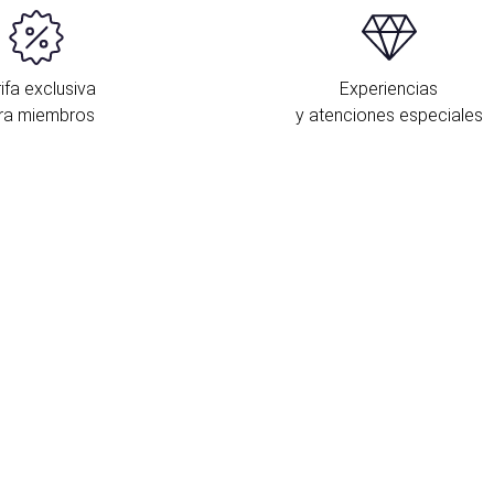
ifa exclusiva
Experiencias
ra miembros
y atenciones especiales
E
P
d
e
m