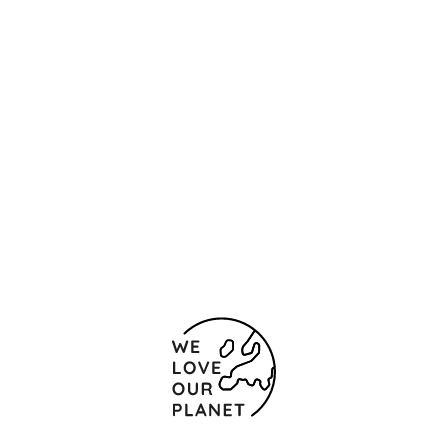
h
m
p