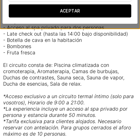
del mundo y reconectar entre vosotros. Una oportunidad
perfecta para desconectar juntos y olvidaros del estrés.
ACEPTAR
Incluye:
- Acceso al spa privado para dos personas
- Late check out (hasta las 14:00 bajo disponibilidad)
- Botella de cava en la habitación
- Bombones
- Fruta fresca
El circuito consta de: Piscina climatizada con
cromoterapia, Aromaterapia, Camas de burbujas,
Duchas de contrastes, Sauna seca, Sauna de vapor,
Ducha de esencias, Sala de relax.
*Acceso exclusivo a un circuito termal íntimo (solo para
vosotros), Horario de 9:00 a 21:00.
*La experiencia incluye un acceso al spa privado por
persona y estancia durante 50 minutos.
*Tarifa exclusiva para clientes alojados. Necesario
reservar con antelación. Para grupos cerrados el aforo
máximo es de 10 personas.