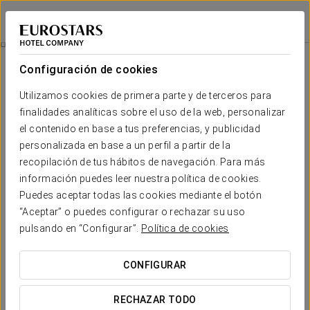
Áurea Palacio de Correos
LOGROÑO
Iniciar sesión e
Experiencia Spa Privado En Pareja
Configuración de cookies
Utilizamos cookies de primera parte y de terceros para
finalidades analíticas sobre el uso de la web, personalizar
el contenido en base a tus preferencias, y publicidad
personalizada en base a un perfil a partir de la
recopilación de tus hábitos de navegación. Para más
información puedes leer nuestra política de cookies.
Puedes aceptar todas las cookies mediante el botón
75€
“Aceptar” o puedes configurar o rechazar su uso
Experiencia spa privado en pareja
pulsando en “Configurar”.
Política de cookies
Para quienes buscan relajarse juntos en intimidad en el
CONFIGURAR
Áurea Palacio de Correos.
RECHAZAR TODO
Sin rutinas, sin prisas, todo pensado para desconectar