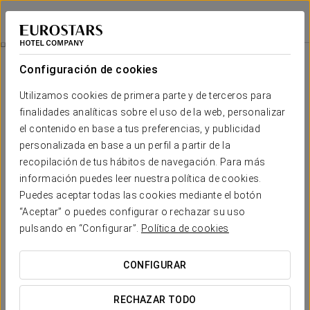
Áurea Legends
PRAGA
Iniciar sesión e
Excursión A Kutna Hora
Configuración de cookies
Utilizamos cookies de primera parte y de terceros para
finalidades analíticas sobre el uso de la web, personalizar
el contenido en base a tus preferencias, y publicidad
personalizada en base a un perfil a partir de la
recopilación de tus hábitos de navegación. Para más
información puedes leer nuestra política de cookies.
Puedes aceptar todas las cookies mediante el botón
85 €
“Aceptar” o puedes configurar o rechazar su uso
Excursión a Kutna Hora
pulsando en “Configurar”.
Política de cookies
Descubre Kutná Hora con nuestra visita guiada.
CONFIGURAR
Durante tu paseo por Kutná Hora, tendrás la oportunidad
RECHAZAR TODO
de admirar la majestuosa Catedral Gótica de Santa