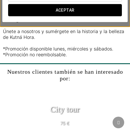
Bárbara, así como hermosas casas de diferentes estilos
arquitectónicos, desde el gótico hasta el barroco. No te
ACEPTAR
pierdas la fuente de piedra del siglo XV, una pieza única
en su género.
Únete a nosotros y sumérgete en la historia y la belleza
de Kutná Hora.
*Promoción disponible lunes, miércoles y sábados.
*Promoción no reembolsable.
Nuestros clientes también se han interesado
por:
City tour
75 €