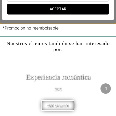
paseo en barco y culmina tu día con un almuerzo en un
encantador restaurante medieval.
ACEPTAR
¡Vive una experiencia inolvidable en Praga!
*Promoción no reembolsable.
Nuestros clientes también se han interesado
por:
Experiencia romántica
20€
VER OFERTA