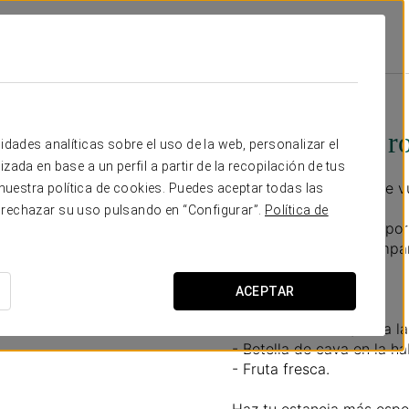
l
Promociones
Experiencia Romántica
55 €
Experiencia r
idades analíticas sobre el uso de la web, personalizar el
zada en base a un perfil a partir de la recopilación de tus
Para disfrutar juntos de 
uestra política de cookies. Puedes aceptar todas las
 rechazar su uso pulsando en “Configurar”.
Política de
No dejéis pasar esta opo
únicos en la mejor compañ
merecéis
ACEPTAR
Incluye:
- Late check out (hasta la
- Botella de cava en la ha
- Fruta fresca.
Haz tu estancia más espe