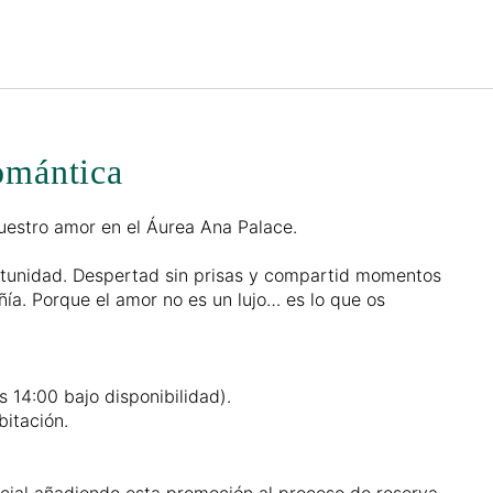
Español
Iniciar sesión en Star Tra
omántica
vuestro amor en el Áurea Ana Palace.
rtunidad. Despertad sin prisas y compartid momentos
ía. Porque el amor no es un lujo… es lo que os
s 14:00 bajo disponibilidad).
bitación.
cial añadiendo esta promoción al proceso de reserva.