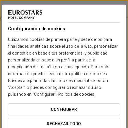
Áurea Ana Palace Hotel
BUDAPEST
Iniciar sesión e
Habitaciones
Configuración de cookies
Habitaciones
El confort y descanso que necesitas
Utilizamos cookies de primera parte y de terceros para
finalidades analíticas sobre el uso de la web, personalizar
el contenido en base a tus preferencias, y publicidad
Las habitaciones del
Á
urea Ana Palace Hotel
son espacios para
personalizada en base a un perfil a partir de la
el descanso y el bienestar, con un diseño que aúna el clasicismo
con la innovación y la modernidad.
recopilación de tus hábitos de navegación. Para más
información puedes leer nuestra política de cookies.
Su iluminación, amplitud y variada gama de servicios hacen de
Puedes aceptar todas las cookies mediante el botón
las habitaciones estancias únicas en pleno casco histórico de
“Aceptar” o puedes configurar o rechazar su uso
Budapest.
pulsando en “Configurar”.
Política de cookies
SERVICIOS DESTACADOS
CONFIGURAR
RECHAZAR TODO
Habitaciones