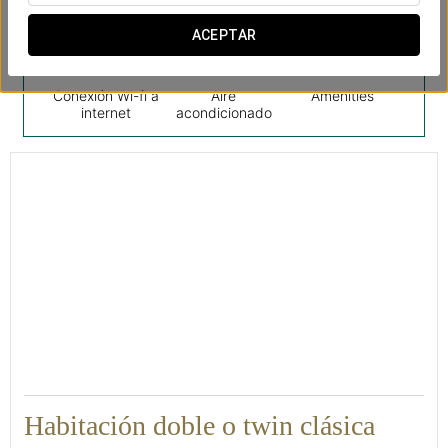
ACEPTAR
Conexión Wi-fi a
Aire
Amenities
internet
acondicionado
30
Habitación doble o twin clásica