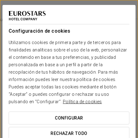
Tandem Torre de la Calahorra
CÓRDOBA
Iniciar sesión e
Córdoba
Configuración de cookies
Córdoba
Utilizamos cookies de primera parte y de terceros para
finalidades analíticas sobre el uso de la web, personalizar
Córdoba
es una ciudad que
rebosa historia y cultura
, gracias al
legado de los pueblos que dejaron su huella en ella. Es por este
el contenido en base a tus preferencias, y publicidad
motivo que te recomendamos perderte por sus calles y recorrer
personalizada en base a un perfil a partir de la
todos sus rincones para conocer la Córdoba más auténtica,
recopilación de tus hábitos de navegación. Para más
repleta de olor a azahar; así como saborear sus tapas y disfrutar
información puedes leer nuestra política de cookies.
de sus animadas noches.
Puedes aceptar todas las cookies mediante el botón
“Aceptar” o puedes configurar o rechazar su uso
pulsando en “Configurar”.
Política de cookies
CONFIGURAR
RECHAZAR TODO