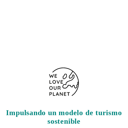
C/ Las Naranjas, 2
Cádiz - Jerez de la Frontera
11402 España
+34 856632954
Formulario de contacto
Impulsando un modelo de turismo
sostenible