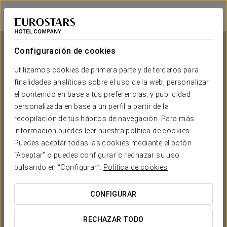
Tandem Solera
CÁDIZ - JEREZ DE LA FRONTERA
Iniciar sesión e
Configuración de cookies
Utilizamos cookies de primera parte y de terceros para
Tandem Solera
finalidades analíticas sobre el uso de la web, personalizar
el contenido en base a tus preferencias, y publicidad
CÁDIZ - JEREZ DE LA FRONTERA
personalizada en base a un perfil a partir de la
recopilación de tus hábitos de navegación. Para más
información puedes leer nuestra política de cookies.
Puedes aceptar todas las cookies mediante el botón
“Aceptar” o puedes configurar o rechazar su uso
pulsando en “Configurar”.
Política de cookies
CONFIGURAR
¿CUÁNDO QUIERES IR?


RECHAZAR TODO