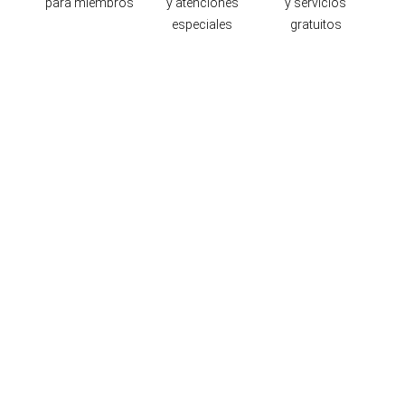
para miembros
y atenciones
y servicios
especiales
gratuitos
Ubicación y contacto