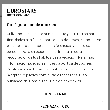
Tandem Puerto Chico
CÁDIZ
Iniciar sesión e
Suites
Configuración de cookies
Suites
El confort y descanso que necesitas
Utilizamos cookies de primera parte y de terceros para
finalidades analíticas sobre el uso de la web, personalizar
el contenido en base a tus preferencias, y publicidad
Tandem Puerto Chico
pone a tu disposición
20 amplias y
personalizada en base a un perfil a partir de la
luminosas suites,
pensadas para que te relajes cómodamente y
disfrutes al máximo de tus días en Cádiz.
recopilación de tus hábitos de navegación. Para más
información puedes leer nuestra política de cookies.
Todas ellas cuentan con los mejores servicios, como conexión Wi-
Puedes aceptar todas las cookies mediante el botón
Fi, aire acondicionado y calefacción, además de una cocina
“Aceptar” o puedes configurar o rechazar su uso
completamente equipada.
pulsando en “Configurar”.
Política de cookies
SERVICIOS DESTACADOS
CONFIGURAR
Suites
RECHAZAR TODO