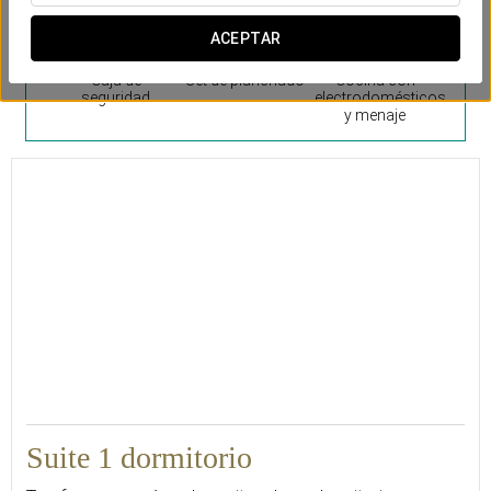
ACEPTAR
Caja de
Set de planchado
Cocina con
seguridad
electrodomésticos
y menaje
40
Suite 1 dormitorio