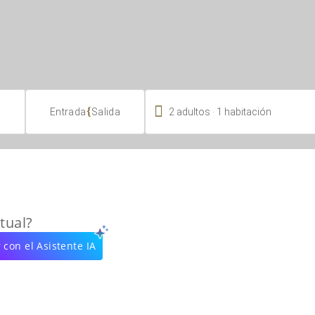

.
{
2
adultos
1
habitación
Entrada
Salida
tual?
 con el Asistente IA