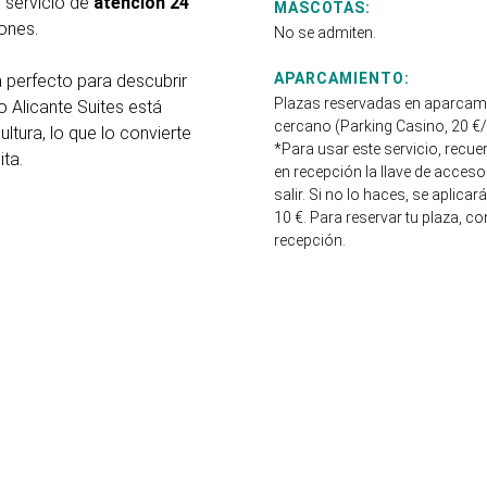
n servicio de
atención 24
MASCOTAS:
ones.
No se admiten.
APARCAMIENTO:
a perfecto para descubrir
Plazas reservadas en aparcami
o Alicante Suites está
cercano (Parking Casino, 20 €/
ltura, lo que lo convierte
*Para usar este servicio, recue
ita.
en recepción la llave de acceso 
salir. Si no lo haces, se aplica
10 €. Para reservar tu plaza, c
recepción.