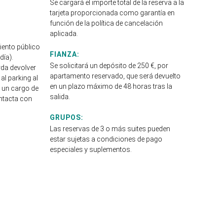
Se cargará el importe total de la reserva a la
tarjeta proporcionada como garantía en
función de la política de cancelación
aplicada.
ento público
FIANZA:
día).
Se solicitará un depósito de 250 €, por
rda devolver
apartamento reservado, que será devuelto
al parking al
en un plazo máximo de 48 horas tras la
rá un cargo de
salida.
ontacta con
GRUPOS:
Las reservas de 3 o más suites pueden
estar sujetas a condiciones de pago
especiales y suplementos.