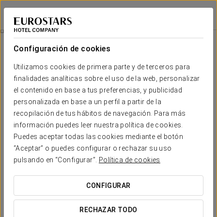
Tandem Ancha 34
CÁDIZ
Iniciar sesión e
Suites
Configuración de cookies
Suites
El confort y descanso que necesitas
Utilizamos cookies de primera parte y de terceros para
finalidades analíticas sobre el uso de la web, personalizar
el contenido en base a tus preferencias, y publicidad
En Tandem Ancha 34 podrás disfrutar de las comodidades de unas
personalizada en base a un perfil a partir de la
suites totalmente reformadas y equipadas con todo tipo de
servicios.
Además, podrás disfrutar de conexión Wi-Fi gratuita,
recopilación de tus hábitos de navegación. Para más
cocina, baño completo y sala de estar para que disfrutes al máximo
información puedes leer nuestra política de cookies.
de tu estancia en Cádiz.
Puedes aceptar todas las cookies mediante el botón
“Aceptar” o puedes configurar o rechazar su uso
SERVICIOS DESTACADOS
pulsando en “Configurar”.
Política de cookies
CONFIGURAR
Suites
RECHAZAR TODO