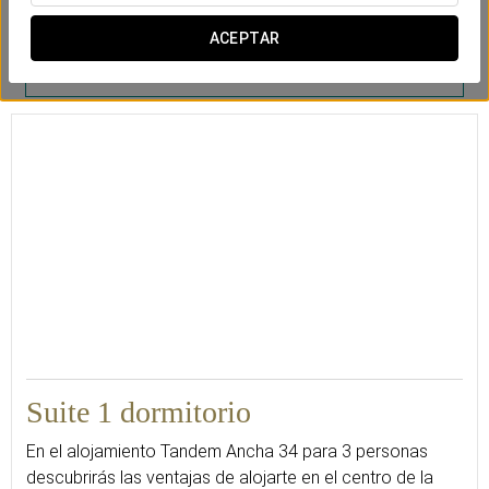
Caja de
Cunas (bajo
Cocina con
ACEPTAR
seguridad
petición)
electrodomésticos
y menaje
40
Suite 1 dormitorio
En el alojamiento Tandem Ancha 34 para 3 personas
descubrirás las ventajas de alojarte en el centro de la