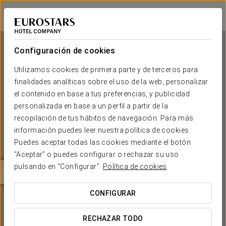
Ikonik Marengo
NIZA
Iniciar sesión e
Configuración de cookies
Utilizamos cookies de primera parte y de terceros para
finalidades analíticas sobre el uso de la web, personalizar
Ikonik Marengo
el contenido en base a tus preferencias, y publicidad
personalizada en base a un perfil a partir de la
NIZA
recopilación de tus hábitos de navegación. Para más
información puedes leer nuestra política de cookies.
Puedes aceptar todas las cookies mediante el botón
“Aceptar” o puedes configurar o rechazar su uso
pulsando en “Configurar”.
Política de cookies
CONFIGURAR
¿CUÁNDO QUIERES IR?


RECHAZAR TODO