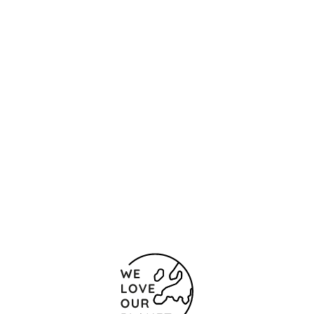
Ubicación y contacto
35 Bd Raimbaldi
Niza
06000 Francia
+ 33 4 23110062
Formulario de contacto