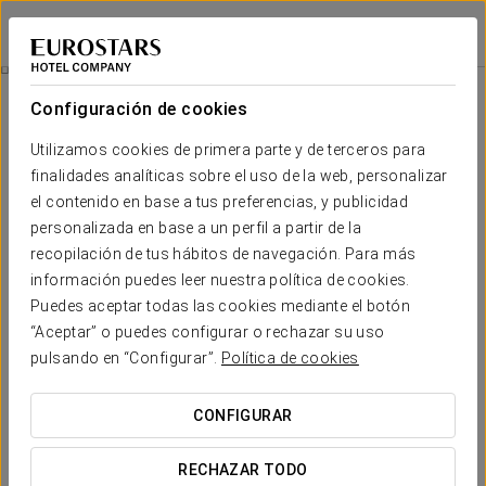
Ikonik Anglí
BARCELONA
Iniciar sesión e
Experiencia Romántica
Configuración de cookies
Utilizamos cookies de primera parte y de terceros para
finalidades analíticas sobre el uso de la web, personalizar
el contenido en base a tus preferencias, y publicidad
personalizada en base a un perfil a partir de la
recopilación de tus hábitos de navegación. Para más
información puedes leer nuestra política de cookies.
Puedes aceptar todas las cookies mediante el botón
20 €
“Aceptar” o puedes configurar o rechazar su uso
Experiencia romántica
pulsando en “Configurar”.
Política de cookies
Detalles para sorprender. Todo listo para que solo
CONFIGURAR
penséis en disfrutar del amor.
RECHAZAR TODO