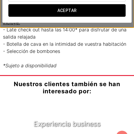
En el Ikonik Anglí, hemos creado una experiencia
romántica diseñada para compartir con vuestra pareja.
ACEPTAR
Incluye:
- Late check out hasta las 14:00* para disfrutar de una
salida relajada
- Botella de cava en la intimidad de vuestra habitación
- Selección de bombones
*Sujeto a disponibilidad
Nuestros clientes también se han
interesado por:
Experiencia business