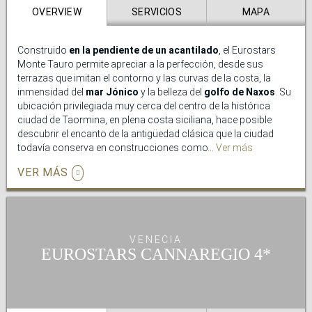
unificación. El resultado es una
arquitectura y ambientación
OVERVIEW
SERVICIOS
MAPA
renacentista
, inspirada en las villas de Palladio y dotada con
los más
modernos servicios y comodidades
. A la entrada del
palacio dan la bienvenida a nuestros huéspedes unos estucos
Construido
en la pendiente de un acantilado
, el Eurostars
en el techo del hall elaborados con pan de oro.
Monte Tauro permite apreciar a la perfección, desde sus
terrazas que imitan el contorno y las curvas de la costa, la
El hotel dispone de un pequeño
restaurante
donde degustar la
inmensidad del
mar Jónico
y la belleza del
golfo de Naxos
. Su
mejor cocina italiana e internacional, así como
salas de
ubicación privilegiada muy cerca del centro de la histórica
reuniones
adaptables a pequeños grupos o a eventos más
ciudad de Taormina, en plena costa siciliana, hace posible
numerosos.
descubrir el encanto de la antigüedad clásica que la ciudad
todavía conserva en construcciones como el teatro
Ver más
grecorromano.
VER MÁS
La amplia
piscina panorámica
del Eurostars Monte Tauro
permite disfrutar de la sensación de encontrarse suspendido
sobre el mar. Sus vistas y los refinados diseños realizados con
maderas exóticas, acabados con
sedas solidificadas,
VENECIA
plantas y muebles de diseños exclusivos
completarán una
EUROSTARS CANNAREGIO
estancia de lujo en esta hermosa isla del Mediterráneo.
El broche de oro lo ponen el
original bar
decorado con
hermosas pinturas y el
espectacular restaurante
que asoma