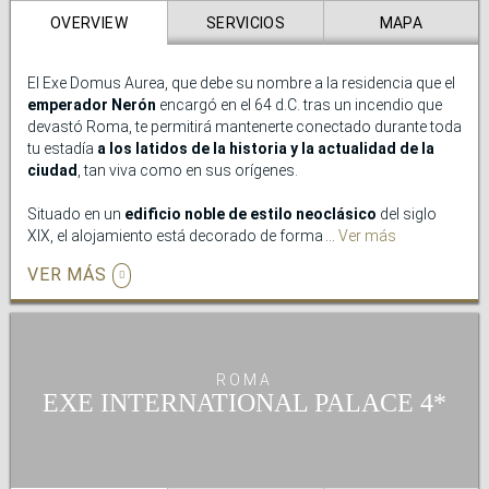
los grandes iconos de la Ciudad Eterna, como el Coliseo, los
OVERVIEW
SERVICIOS
MAPA
Foros Imperiales y otros tesoros históricos de Roma. Su
atmósfera sofisticada y su privilegiada ubicación lo convierten
en el lugar ideal tanto para estancias de negocios como para
El Exe Domus Aurea, que debe su nombre a la residencia que el
escapadas urbanas.
emperador Nerón
encargó en el 64 d.C. tras un incendio que
devastó Roma, te permitirá mantenerte conectado durante toda
tu estadía
a los latidos de la historia y la actualidad de la
ciudad
, tan viva como en sus orígenes.
Situado en un
edificio noble de estilo neoclásico
del siglo
XIX, el alojamiento está decorado de forma tradicional pero
Ver más
sencilla y todas las estancias se ven inundadas por la
VER MÁS
característica
luz de la urbe
. Uno de los encantos que te
ofrecemos es un completo
desayuno mediterráneo
con el
que empezar tu día desde la
azotea acristalada del hotel
.
El Exe Domus Aurea cuenta con una excelente ubicación,
a
ROMA
apenas 200 metros de la estación Roma Termini
y en una de
EXE INTERNATIONAL PALACE
las principales zonas comerciales de la ciudad, junto a
Via del
Corso
y
Via Nazionale
. Por su posición y estilo, es la opción
perfecta para
viajes en familia o con amigos
. Siéntete como
en casa y vive Roma como un emperador alojándote con