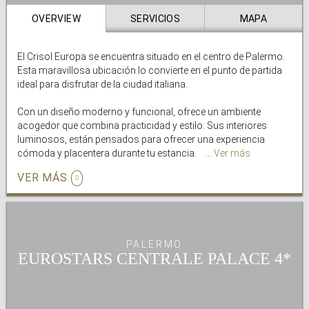
El Exe Majestic tiene una larga experiencia en la
gestión de
OVERVIEW
SERVICIOS
MAPA
eventos de empresa
. Nuestras salas, alta capacidad de
alojamiento y situación ofrecen al cliente un evento con
garantía de éxito.
El Crisol Europa se encuentra situado en el centro de Palermo.
Esta maravillosa ubicación lo convierte en el punto de partida
ideal para disfrutar de la ciudad italiana.
Con un diseño moderno y funcional, ofrece un ambiente
acogedor que combina practicidad y estilo. Sus interiores
luminosos, están pensados para ofrecer una experiencia
cómoda y placentera durante tu estancia.
Ver más
VER MÁS
Su atmósfera tranquila invita a desconectar tras un día
explorando la ciudad. El Crisol Europa se destaca como una
opción cómoda, accesible y funcional, un alojamiento
diseñado para brindar una estancia agradable y llena de
confort en una de las zonas más atractivas de Palermo.
PALERMO
EUROSTARS CENTRALE PALACE