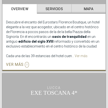
OVERVIEW
SERVICIOS
MAPA
Descubre el encanto del Eurostars Florence Boutique, un hotel
elegante a la vez que acogedor, ubicado en el centro histórico
de Florencia a pocos pasos de la de la bella Piazza della
Signoría. En él encontrarás un
oasis de tranquilidad
en un
antiguo
edificio del siglo XVIII
reformado y convertido en un
exclusivo establecimiento en el centro histórico de la ciudad.
Cada una de las 39 estancias del hotel cuenta con un diseño
Ver más
personalizado que la convierte en un espacio único inspirado
VER MÁS
en un mágico cuento de hadas. El mejor despertar se combina
con una amplia selección de
e
xquisitos productos en el
desayuno
, y la posibilidad de acceder a las
instalaciones
fitness
del hotel.
LUCCA
Desde la terraza, con
espectaculares vistas a la ciudad
,
EXE TOSCANA
tendrás acceso a una panorámica 360° de Florencia. En este
enclave privilegiado disfrutarás del paisaje florentino, desde el
Duomo hasta la Piazzale Michelangelo. Un rincón íntimo en el