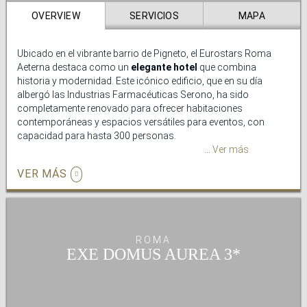
OVERVIEW
SERVICIOS
MAPA
Ubicado en el vibrante barrio de Pigneto, el Eurostars Roma
Aeterna destaca como un
elegante hotel
que combina
historia y modernidad. Este icónico edificio, que en su día
albergó las Industrias Farmacéuticas Serono, ha sido
completamente renovado para ofrecer habitaciones
contemporáneas y espacios versátiles para eventos, con
capacidad para hasta 300 personas.
Ver más
El hotel se encuentra en una de las zonas más dinámicas de
VER MÁS
Roma, donde la vida nocturna convive con una rica oferta
enogastronómica y las actividades diarias del barrio. Su
ubicación permite explorar a pie algunos de los lugares más
emblemáticos de la ciudad, como la Basílica de San Juan de
Letrán, la Scala Santa, Porta Maggiore, la iglesia de Santa Croce
ROMA
in Gerusalemme, las catacumbas de SS Marcellino y Pietro, y el
EXE DOMUS AUREA
Mausoleo de Santa Elena.
Gracias a su
excelente conexión
con el transporte público, el
Eurostars Roma Aeterna también permite un acceso rápido a