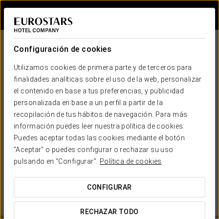
Iniciar sesión e
Configuración de cookies
Utilizamos cookies de primera parte y de terceros para
finalidades analíticas sobre el uso de la web, personalizar
el contenido en base a tus preferencias, y publicidad
personalizada en base a un perfil a partir de la
recopilación de tus hábitos de navegación. Para más
EUROSTARS HOTEL COMPANY
información puedes leer nuestra política de cookies.
Puedes aceptar todas las cookies mediante el botón
¿CUÁNDO QUIERES IR?
“Aceptar” o puedes configurar o rechazar su uso


pulsando en “Configurar”.
Política de cookies
CONFIGURAR
VER MAPA
RECHAZAR TODO