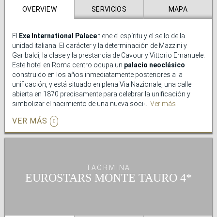
nosotros.
OVERVIEW
SERVICIOS
MAPA
El
Exe International Palace
tiene el espíritu y el sello de la
unidad italiana. El carácter y la determinación de Mazzini y
Garibaldi, la clase y la prestancia de Cavour y Vittorio Emanuele.
Este hotel en Roma centro ocupa un
palacio neoclásico
construido en los años inmediatamente posteriores a la
unificación, y está situado en plena Via Nazionale, una calle
abierta en 1870 precisamente para celebrar la unificación y
simbolizar el nacimiento de una nueva sociedad. La Via
Ver más
Nazionale une los foros imperiales con la Piazza della
VER MÁS
Repubblica, es decir la vieja y la nueva ciudad. Es además unos
de los hoteles
Roma Termini
, cerca de la estación, de más
prestigio. Todas las calles colindantes llevan los nombres de
las principales ciudades de la nueva nación: Génova, Palermo,
Napoli, Milano, Torino, Módena.
TAORMINA
EUROSTARS MONTE TAURO
El Exe International Palace ofrece el máximo confort y
modernidad a nuestros huéspedes; buena parte de las zonas
comunes, sin embargo, mantienen el estilo y la ambientación
originales, que nos remiten a los tiempos de la lucha por la