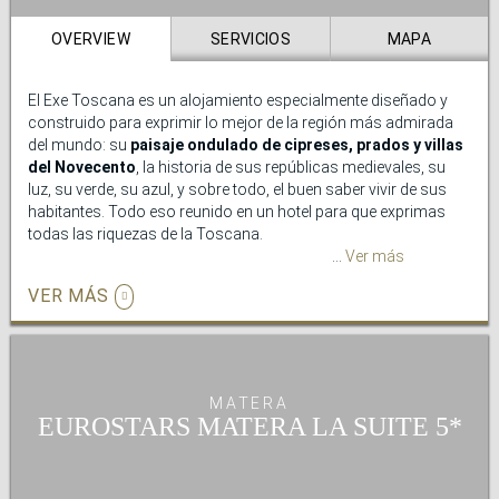
que vivir momentos de relax donde cada brindis se vuelve
inolvidable.
OVERVIEW
SERVICIOS
MAPA
El Exe Toscana es un alojamiento especialmente diseñado y
construido para exprimir lo mejor de la región más admirada
del mundo: su
paisaje ondulado de cipreses, prados y villas
del Novecento
, la historia de sus repúblicas medievales, su
luz, su verde, su azul, y sobre todo, el buen saber vivir de sus
habitantes. Todo eso reunido en un hotel para que exprimas
todas las riquezas de la Toscana.
Ver más
El Exe Toscana está situado a 15-20 min a pie del centro de
VER MÁS
Lucca. El
acceso al hotel es sumamente fácil
desde la
autopista de Florencia; estamos también muy cerca de la
estación ferroviaria de Lucca (menos de 15 minutos a pie) y del
aeropuerto de Pisa (25 minutos en coche).
MATERA
El hotel tiene una ubicación excelente para conocer tanto la
EUROSTARS MATERA LA SUITE
fascinante
ciudad de Lucca
(una auténtica ciudad-museo, con
impresionantes monumentos romanos, medievales y
renacentistas, como las murallas, la Piazza dell'Anfiteatro, el