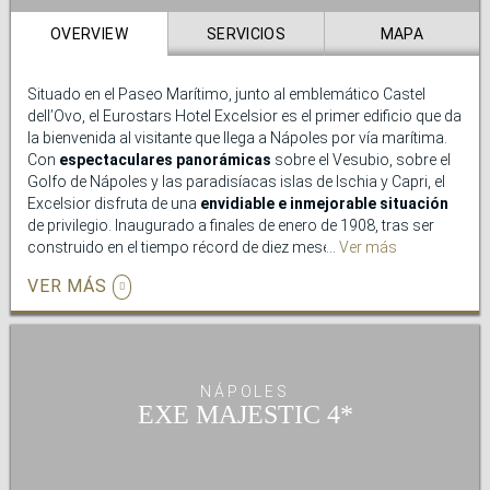
revitalizante.
OVERVIEW
SERVICIOS
MAPA
Situado en el Paseo Marítimo, junto al emblemático Castel
dell’Ovo, el Eurostars Hotel Excelsior es el primer edificio que da
la bienvenida al visitante que llega a Nápoles por vía marítima.
Con
espectaculares panorámicas
sobre el Vesubio, sobre el
Golfo de Nápoles y las paradisíacas islas de Ischia y Capri, el
Excelsior disfruta de una
envidiable e inmejorable situación
de privilegio. Inaugurado a finales de enero de 1908, tras ser
construido en el tiempo récord de diez meses, este hotel es
Ver más
puro lujo, nobleza y refinamiento.
VER MÁS
Su
clasicismo
se derrama por todos los rincones del hotel:
lámparas de cristal de Murano, mármoles de Carrara, tejidos y
revestimientos de seda… Por eso, desde hace muchas
décadas el Excelsior es el lugar predilecto para artistas,
NÁPOLES
actores, intelectuales y otras celebridades que visitan la ciudad.
EXE MAJESTIC
Se dice en Nápoles –y no lo negamos- que el Eurostars Hotel
Excelsior dispone de
los mejores salones de eventos de la
ciudad
: se trata de auténticos salones de lujo con vistas al
Vesubio y al golfo, con elegantes ventanales y con la