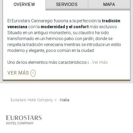
sobre la bahía de Naxos donde se puede regalar el placer de
OVERVIEW
SERVICIOS
MAPA
degustar una exquisita cocina siciliana y mediterránea, además
de un excelente desayuno.
El Eurostars Cannaregio fusiona a la perfección la
tradición
veneciana
con la
modernidad y el confort
más exclusivo.
Situado en un antiguo monasterio, su claustro ha sido
transformado en un hermoso patio con jardín, donde se
respeta la tradición veneciana mientras se introduce un estilo
moderno y elegante, poco común en la ciudad.
Uno de los elementos más característicos del hotel es su
Ver más
porta
d'acqua
, una puerta que da acceso directo al canal, permitiendo
VER MÁS
a los huéspedes llegar y salir en taxi o góndola. Además, el
claustro ajardinado
es el corazón del hotel, y durante los
meses más cálidos, el desayuno se sirve al aire libre, creando
una atmósfera encantadora para los visitantes.
Eurostars Hotel Company
Italia