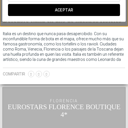
ACEPTAR
Eurostars Hotel Company en Italia
Descubre Italia en uno de nuestros
Hoteles
Italia es un destino que nunca pasa desapercibido. Con su
inconfundible forma de bota en el mapa, ofrece mucho más que su
famosa gastronomía, como los tortellini o los ravioli. Ciudades
como Roma, Venecia, Florencia o los paisajes de la Toscana dejan
una huella profunda en quien las visita. Italia es también un referente
artístico, siendo la cuna de grandes maestros como Leonardo da
Vinci y Botticelli. Es un lugar al que siempre es fácil volver, y al que,
sin quererlo, uno acaba llevando consigo un pedazo de su esencia.
COMPARTIR
Un destino que deja recuerdos duraderos.
FLORENCIA
EUROSTARS FLORENCE BOUTIQUE