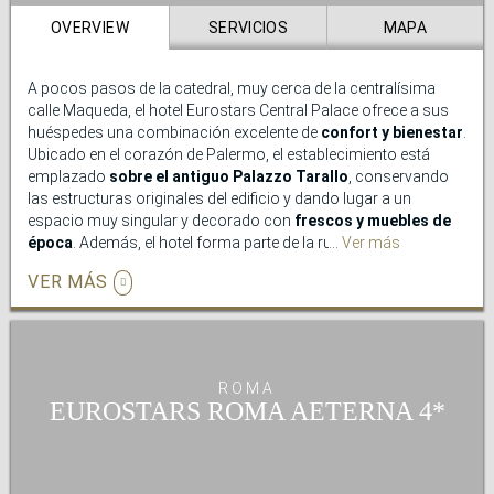
OVERVIEW
SERVICIOS
MAPA
A pocos pasos de la catedral, muy cerca de la centralísima
calle Maqueda, el hotel Eurostars Central Palace ofrece a sus
huéspedes una combinación excelente de
confort y bienestar
.
Ubicado en el corazón de Palermo, el establecimiento está
emplazado
sobre el antiguo Palazzo Tarallo
, conservando
las estructuras originales del edificio y dando lugar a un
espacio muy singular y decorado con
frescos y muebles de
época
. Además, el hotel forma parte de la ruta árabe-
Ver más
normanda, considerada
Patrimonio Mundial por la UNESCO
.
VER MÁS
La mágica atmósfera que envuelve a los huéspedes del hotel
Eurostars Central Palace se completa con una amplia oferta de
servicios, que incluye un magnífico
restaurante panorámico
en el que pueden degustarse las mejores recetas de la cocina
ROMA
tradicional italiana. Además, las instalaciones del
EUROSTARS ROMA AETERNA
establecimiento disponen de
área fitness
,
sauna
,
parking
cubierto
y
salones
para la celebración de todo tipo de
reuniones y eventos, como cenas privadas, cocktails y
ceremonias.