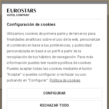
Crisol Europa
PALERMO
Iniciar sesión e
Configuración de cookies
Utilizamos cookies de primera parte y de terceros para
finalidades analíticas sobre el uso de la web, personalizar
Crisol Europa
el contenido en base a tus preferencias, y publicidad
personalizada en base a un perfil a partir de la
PALERMO
recopilación de tus hábitos de navegación. Para más
información puedes leer nuestra política de cookies.
Puedes aceptar todas las cookies mediante el botón
“Aceptar” o puedes configurar o rechazar su uso
pulsando en “Configurar”.
Política de cookies
CONFIGURAR
¿CUÁNDO QUIERES IR?


RECHAZAR TODO