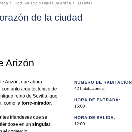
ameda
Hotel Palacio Marqués De Arizón
El Hotel
corazón de la ciudad
e Arizón
de Arizón, que ahora
NÚMERO DE HABITACION
42 habitaciones.
n conjunto arquitectónico de
ntiguo reino de Sevilla, que
HORA DE ENTRADA:
a, como la
torre-mirador
.
15:00
ntes irlandeses que se
HORA DE SALIDA:
12:00
rtiéndose en un
singular
n el comercio