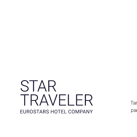
Tar
pa