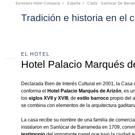
Eurostars Hotel Company
España
Cádiz - Sanlúcar De Barr
Tradición e historia en el 
EL HOTEL
Hotel Palacio Marqués d
Declarada Bien de Interés Cultural en 2001, la Casa 
conforma el
Hotel Palacio Marqués de Arizón
, es u
los
siglos XVII y XVIII
, de
estilo barroco
propio del a
se combina con elementos de la arquitectura gaditan
La casa recibe su nombre de una familia de comercia
instalaron en Sanlúcar de Barrameda en 1709, convi
testimonio
del importante papel que tuvo la ciudad e