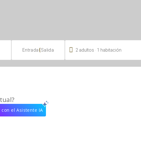

.
{
2
adultos
1
habitación
Entrada
Salida
tual?
 con el Asistente IA