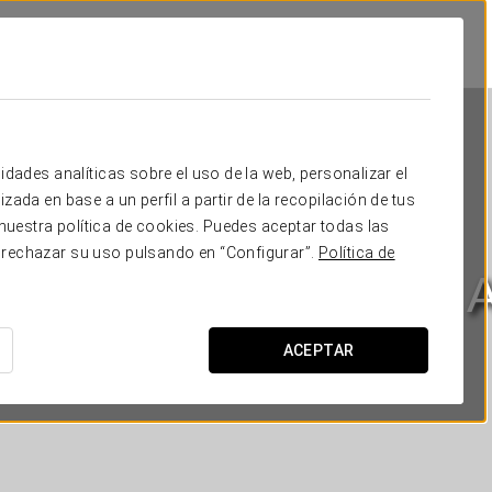
idades analíticas sobre el uso de la web, personalizar el
zada en base a un perfil a partir de la recopilación de tus
uestra política de cookies. Puedes aceptar todas las
 rechazar su uso pulsando en “Configurar”.
Política de
l Palacio Marqués de A
CÁDIZ - SANLÚCAR DE BARRAMEDA
ACEPTAR