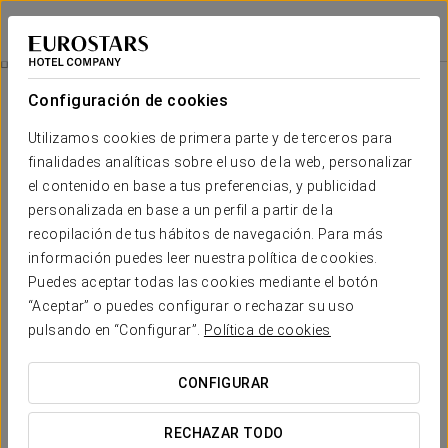
Exe Zizur Pamplona
PAMPLONA - ZIZUR MAYOR
Iniciar sesión e
Cena Menú Ejecutivo
Configuración de cookies
Utilizamos cookies de primera parte y de terceros para
finalidades analíticas sobre el uso de la web, personalizar
el contenido en base a tus preferencias, y publicidad
personalizada en base a un perfil a partir de la
recopilación de tus hábitos de navegación. Para más
información puedes leer nuestra política de cookies.
Puedes aceptar todas las cookies mediante el botón
“Aceptar” o puedes configurar o rechazar su uso
27 €
Cena menú ejecutivo
pulsando en “Configurar”.
Política de cookies
Disfruta de una maravillosa cena después de un largo día
CONFIGURAR
de trabajo.
Con nuestra Cena Ejecutiva, tendrás la oportunidad de
RECHAZAR TODO