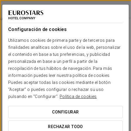
Exe Zarzuela Park
MADRID
Iniciar sesión e
Experiencia Romántica
Configuración de cookies
Utilizamos cookies de primera parte y de terceros para
finalidades analíticas sobre el uso de la web, personalizar
el contenido en base a tus preferencias, y publicidad
personalizada en base a un perfil a partir de la
recopilación de tus hábitos de navegación. Para más
información puedes leer nuestra política de cookies.
Puedes aceptar todas las cookies mediante el botón
“Aceptar” o puedes configurar o rechazar su uso
18 €
Experiencia romántica
pulsando en “Configurar”.
Política de cookies
Disfruta con nosotros de una noche inolvidable con tu
CONFIGURAR
pareja.
RECHAZAR TODO