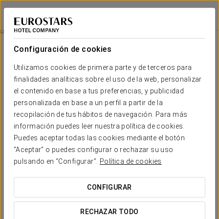
Exe Puerto de Sagunto
VALENCIA - SAGUNTO
Iniciar sesión e
Experiencia Romántica
Configuración de cookies
Utilizamos cookies de primera parte y de terceros para
finalidades analíticas sobre el uso de la web, personalizar
el contenido en base a tus preferencias, y publicidad
personalizada en base a un perfil a partir de la
recopilación de tus hábitos de navegación. Para más
información puedes leer nuestra política de cookies.
Puedes aceptar todas las cookies mediante el botón
“Aceptar” o puedes configurar o rechazar su uso
20 €
Experiencia romántica
pulsando en “Configurar”.
Política de cookies
Detalles para sorprender. Todo listo para que solo penséis
CONFIGURAR
en disfrutar del amor.
RECHAZAR TODO