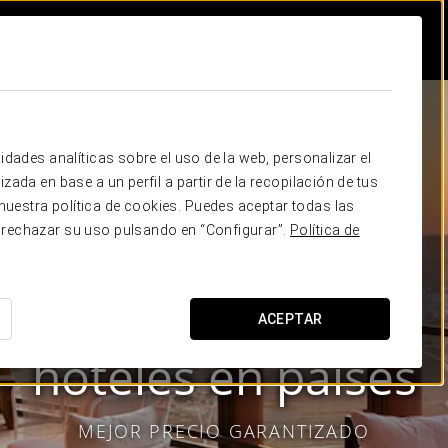
idades analíticas sobre el uso de la web, personalizar el
zada en base a un perfil a partir de la recopilación de tus
uestra política de cookies. Puedes aceptar todas las
 rechazar su uso pulsando en “Configurar”.
Política de
ACEPTAR
Eurostars Hotel Company
hoteles en
países
MEJOR PRECIO GARANTIZADO