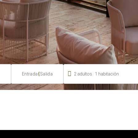

.
{
2
adultos
1
habitación
Entrada
Salida