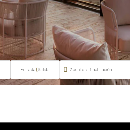

.
{
2
adultos
1
habitación
Entrada
Salida