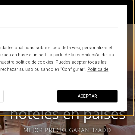
idades analíticas sobre el uso de la web, personalizar el
zada en base a un perfil a partir de la recopilación de tus
uestra política de cookies. Puedes aceptar todas las
 rechazar su uso pulsando en “Configurar”.
Política de
ACEPTAR
Eurostars Hotel Company
hoteles en
países
MEJOR PRECIO GARANTIZADO