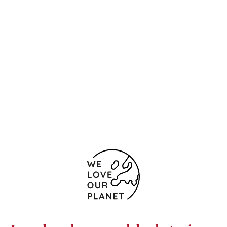
Ubicación y contacto
Paseo de la Castellana 191
Madrid
28046 España
(+34) 914531900
+34 917331993
Formulario de contacto