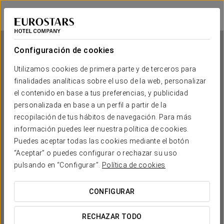
Exe Plaza Delicias
ZARAGOZA
Iniciar sesión e
Configuración de cookies
Utilizamos cookies de primera parte y de terceros para
finalidades analíticas sobre el uso de la web, personalizar
Exe Plaza Delicias
el contenido en base a tus preferencias, y publicidad
personalizada en base a un perfil a partir de la
ZARAGOZA
recopilación de tus hábitos de navegación. Para más
información puedes leer nuestra política de cookies.
Puedes aceptar todas las cookies mediante el botón
“Aceptar” o puedes configurar o rechazar su uso
pulsando en “Configurar”.
Política de cookies
CONFIGURAR
¿CUÁNDO QUIERES IR?


RECHAZAR TODO