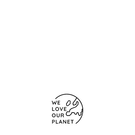
Ubicación y contacto
Calle Los Fayos 11
Zaragoza
50017 España
(+34) 976340440
976315422
Formulario de contacto