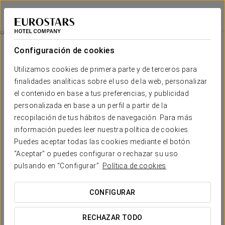
Exe Peregrino
SANTIAGO DE COMPOSTELA
Iniciar sesión e
Habitaciones
Configuración de cookies
Habitaciones
El confort y descanso que necesitas
Utilizamos cookies de primera parte y de terceros para
finalidades analíticas sobre el uso de la web, personalizar
el contenido en base a tus preferencias, y publicidad
En el Exe Peregrino ofrecemos a nuestros huéspedes
149
habitaciones confortables y muy luminosas
, algunas con vistas a
personalizada en base a un perfil a partir de la
las torres de la Catedral de Santiago. En todas ellas encontrarás los
recopilación de tus hábitos de navegación. Para más
mejores servicios y disfrutarás del descanso más reparador.
información puedes leer nuestra política de cookies.
SERVICIOS DESTACADOS
Puedes aceptar todas las cookies mediante el botón
“Aceptar” o puedes configurar o rechazar su uso
pulsando en “Configurar”.
Política de cookies
Habitaciones
CONFIGURAR
RECHAZAR TODO
Caja de seguridad
Camas supletorias
Minibar