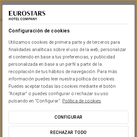
Exe Paris Centre
PARÍS
Iniciar sesión e
Promociones
Configuración de cookies
Promociones
Utilizamos cookies de primera parte y de terceros para
finalidades analíticas sobre el uso de la web, personalizar
el contenido en base a tus preferencias, y publicidad
personalizada en base a un perfil a partir de la
recopilación de tus hábitos de navegación. Para más
Experiencia romántica
información puedes leer nuestra política de cookies.
Puedes aceptar todas las cookies mediante el botón
18 €
“Aceptar” o puedes configurar o rechazar su uso
pulsando en “Configurar”.
Política de cookies
VER OFERTA
CONFIGURAR
RECHAZAR TODO