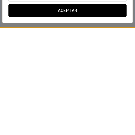
ACEPTAR
Experiencia business
16 €
VER OFERTA