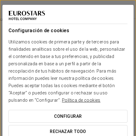
Exe Parc del Vallés
BARCELONA - CERDANYOLA DEL VALLÈS
Iniciar sesión e
Experiencia Confort
Configuración de cookies
Utilizamos cookies de primera parte y de terceros para
finalidades analíticas sobre el uso de la web, personalizar
el contenido en base a tus preferencias, y publicidad
personalizada en base a un perfil a partir de la
recopilación de tus hábitos de navegación. Para más
información puedes leer nuestra política de cookies.
Puedes aceptar todas las cookies mediante el botón
“Aceptar” o puedes configurar o rechazar su uso
10€
Experiencia confort
pulsando en “Configurar”.
Política de cookies
Horarios flexibles, todo pensado para adaptarse a tu
CONFIGURAR
agenda.
RECHAZAR TODO