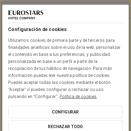
Exe Majestic
NÁPOLES
Iniciar sesión e
Sala
Forma
Escuela
Banquete
Cocktail
Imperial
Teatro
Cabaret
U
Configuración de cookies
SALA
NISCO
Tu evento en
Utilizamos cookies de primera parte y de terceros para
2
-
20
12
6
10
20
31 m
finalidades analíticas sobre el uso de la web, personalizar
x m
altura
el contenido en base a tus preferencias, y publicidad
personalizada en base a un perfil a partir de la
SALA
recopilación de tus hábitos de navegación. Para más
CARDUCCI
SOLICITAR PRESUPUESTO
2
-
60
30
25
30
60
información puedes leer nuestra política de cookies.
68 m
x m
Puedes aceptar todas las cookies mediante el botón
altura
“Aceptar” o puedes configurar o rechazar su uso
pulsando en “Configurar”.
Política de cookies
SALA
POERIO
2
-
35
15
15
15
35
45 m
CONFIGURAR
x m
altura
RECHAZAR TODO