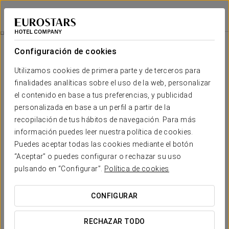
Exe Madrid Norte
MADRID
Iniciar sesión e
Experiencia Romántica
Configuración de cookies
Utilizamos cookies de primera parte y de terceros para
finalidades analíticas sobre el uso de la web, personalizar
el contenido en base a tus preferencias, y publicidad
personalizada en base a un perfil a partir de la
recopilación de tus hábitos de navegación. Para más
información puedes leer nuestra política de cookies.
Puedes aceptar todas las cookies mediante el botón
“Aceptar” o puedes configurar o rechazar su uso
30 €
Experiencia romántica
pulsando en “Configurar”.
Política de cookies
Disfruta con nosotros de una velada romántica en pareja.
CONFIGURAR
Incluye:
RECHAZAR TODO