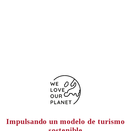
Ubicación y contacto
Vošnjakova ulica 1
Liubliana
1000 Eslovenia
+ 386 1 308 7000
Formulario de contacto
Impulsando un modelo de turismo
sostenible