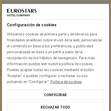
Exe Getafe
MADRID - GETAFE
Iniciar sesión e
Sala
Forma
Escuela
Banquete
Cocktail
Imperial
Teatro
Cabaret
U
Configuración de cookies
ZURITA
2
70 m
Tu evento en
Utilizamos cookies de primera parte y de terceros para
30
40
30
25
-
40
x m
finalidades analíticas sobre el uso de la web, personalizar
altura
el contenido en base a tus preferencias, y publicidad
PERALES
personalizada en base a un perfil a partir de la
2
95 m
40
60
40
30
-
50
recopilación de tus hábitos de navegación. Para más
x m
SOLICITAR PRESUPUESTO
información puedes leer nuestra política de cookies.
altura
Puedes aceptar todas las cookies mediante el botón
ALARNES
“Aceptar” o puedes configurar o rechazar su uso
2
350 m
150
200
100
50
-
200
pulsando en “Configurar”.
Política de cookies
x m
altura
CONFIGURAR
RECHAZAR TODO