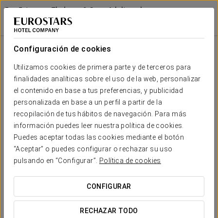
Exe Estepona Thalasso & Spa - Adults only
Recommended
MÁLAGA - ESTEPONA
Iniciar sesión e
Masaje Craneal Hindú
Configuración de cookies
Utilizamos cookies de primera parte y de terceros para
finalidades analíticas sobre el uso de la web, personalizar
el contenido en base a tus preferencias, y publicidad
personalizada en base a un perfil a partir de la
recopilación de tus hábitos de navegación. Para más
información puedes leer nuestra política de cookies.
Puedes aceptar todas las cookies mediante el botón
“Aceptar” o puedes configurar o rechazar su uso
60 €
Masaje craneal hindú
pulsando en “Configurar”.
Política de cookies
Disfruta de un
masaje craneal hindú
que te invita a
CONFIGURAR
desconectar por completo y liberar la mente. Este
tratamiento ayuda a reducir la fatiga mental, aliviar la
RECHAZAR TODO